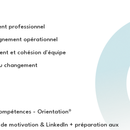
eprises
t professionnel
nement opérationnel
t et cohésion d'équipe
du changement
culiers
compétences - Orientation®
e de motivation & LinkedIn + préparation aux