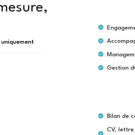
 mesure,
Pour les entr
Engagemen
Accompag
s uniquement
Managemen
Gestion 
Pour les parti
Bilan de 
CV, lettr